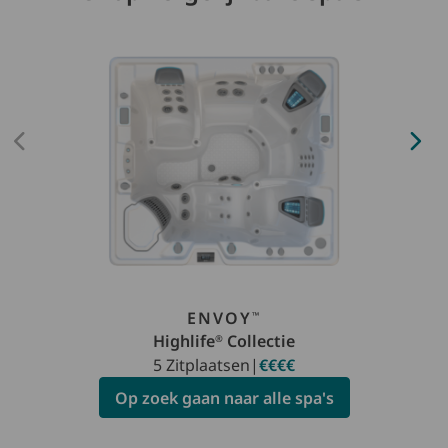
ENVOY
™
Highlife
Collectie
®
5 Zitplaatsen
|
€€€€
Op zoek gaan naar alle spa's