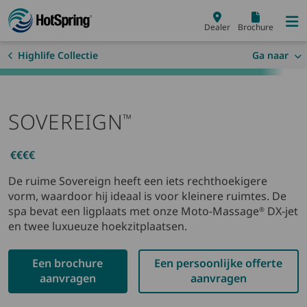
Skip to main content
Dealer
Brochure
Highlife Collectie
Ga naar
SOVEREIGN
™
€€€€
De ruime Sovereign heeft een iets rechthoekigere
vorm, waardoor hij ideaal is voor kleinere ruimtes. De
spa bevat een ligplaats met onze Moto-Massage
DX-jet
®
en twee luxueuze hoekzitplaatsen.
Een brochure
Een persoonlijke offerte
aanvragen
aanvragen