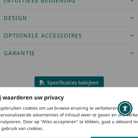
INTUÏTIEVE BEDIENING
DESIGN
OPTIONELE ACCESSOIRES
GARANTIE
Specificaties bekijken
j waarderen uw privacy
Gebruikershandleiding bekijken
gebruiken cookies om uw browse-ervaring te verbeteren,
ersonaliseerde advertenties of inhoud weer te geven en ons verke
analyseren. Door op "Alles accepteren" te klikken, gaat u akkoord m
 gebruik van cookies.