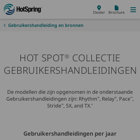
Skip to main content
Dealer
Brochure
Gebruikershandleiding en bronnen
HOT SPOT
COLLECTIE
®
GEBRUIKERSHANDLEIDINGEN
De modellen die zijn opgenomen in de onderstaande
Gebruikershandleidingen zijn: Rhythm
, Relay
, Pace
,
™
™
™
Stride
, SX, and TX.
™
*
Gebruikershandleidingen per jaar