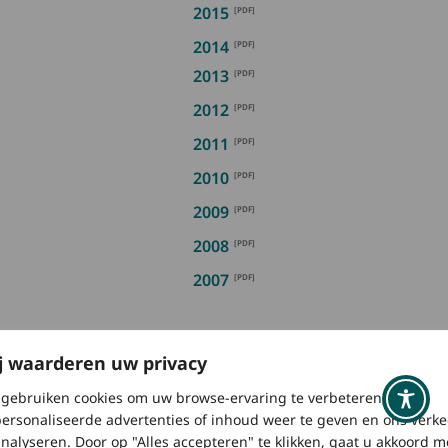
2015
2014
2013
2012
2011
2010
2009
2008
2007
j waarderen uw privacy
gebruiken cookies om uw browse-ervaring te verbeteren,
Weet je niet zeker welke handleiding
ersonaliseerde advertenties of inhoud weer te geven en ons verke
je nodig hebt?
analyseren. Door op "Alles accepteren" te klikken, gaat u akkoord m