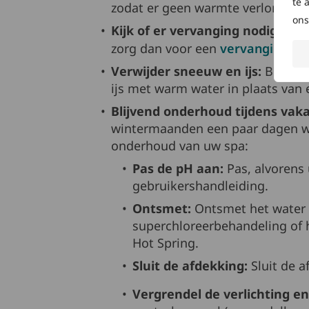
te 
zodat er geen warmte verloren ga
ons
Kijk of er vervanging nodig is:
Al
zorg dan voor een
vervangingsaf
Verwijder sneeuw en ijs:
Borstel
ijs met warm water in plaats van e
Blijvend onderhoud tijdens vaka
wintermaanden een paar dagen we
onderhoud van uw spa:
Pas de pH aan:
Pas, alvorens 
gebruikershandleiding.
Ontsmet:
Ontsmet het water 
superchloreerbehandeling of 
Hot Spring.
Sluit de afdekking:
Sluit de 
Vergrendel de verlichting en 