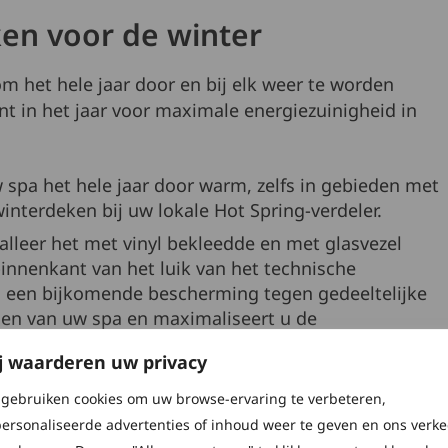
en voor de winter
 het hele jaar door en bij elk weer te worden
t in het jaar voor maximale energiezuinigheid in
spa het hele jaar door warm, zelfs in gebieden met
nterdeken bij uw lokale Hot Spring-verdeler.
talleer het met vinyl bekleedde en met glasvezel
innenkant van het luik van het technische
u een bijkomende bescherming tegen gedeeltelijke
en van uw spa en maximaliseert u de
j waarderen uw privacy
r of uw afdekking optimaal presteert door op zoek
gebruiken cookies om uw browse-ervaring te verbeteren,
ersonaliseerde advertenties of inhoud weer te geven en ons verke
or dat de afsluiting goed dicht en onbeschadigd is