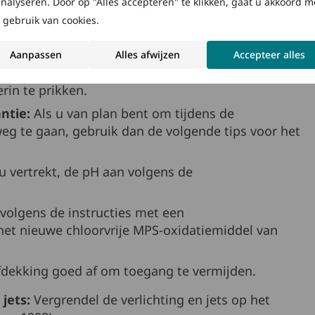
analyseren. Door op "Alles accepteren" te klikken, gaat u akkoord m
at.
 gebruik van cookies.
s u tekens van uitzakken, vervagen of scheuren ziet,
dekking
voor uw spa.
Aanpassen
Alles afwijzen
Accepteer alles
 sneeuw regelmatig van uw afdekking af en overgiet
rin te prikken.
ntie:
Als u van plan bent om tijdens de
g te gaan, gebruik dan de volgende tips voor het
u vertrekt, de pH aan volgens de
volgens de instructies met een
het nieuwe chloorvrije MPS-oxidatiemiddel van
afdekking goed af om toegang te vermijden.
jets:
Vergrendel de verlichting en jets op het