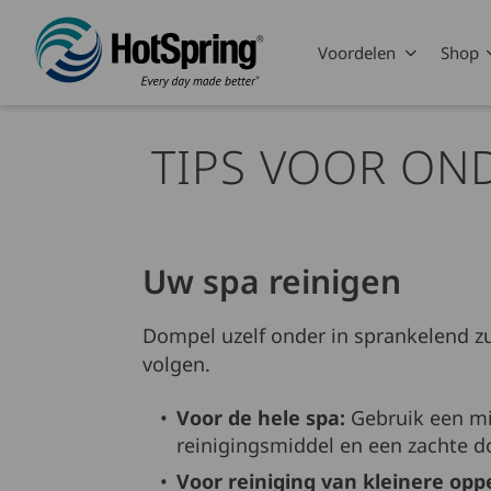
Skip to main content
Voordelen
Shop
TIPS VOOR ON
Uw spa reinigen
Dompel uzelf onder in sprankelend zu
volgen.
Voor de hele spa:
Gebruik een mi
reinigingsmiddel en een zachte do
Voor reiniging van kleinere opp