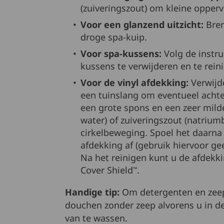
(zuiveringszout) om kleine opperv
Voor een glanzend uitzicht:
Bre
droge spa-kuip.
Voor spa-kussens:
Volg de instru
kussens te verwijderen en te rein
Voor de vinyl afdekking:
Verwijde
een tuinslang om eventueel achte
een grote spons en een zeer milde
water) of zuiveringszout (natrium
cirkelbeweging. Spoel het daarna
afdekking af (gebruik hiervoor g
Na het reinigen kunt u de afdek
Cover Shield
.
™
Handige tip:
Om detergenten en zeep
douchen zonder zeep alvorens u in de
van te wassen.