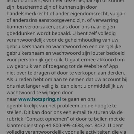
iemand anders, wanneer deze illegaal zijn of kunnen
zijn, beschermd zijn of kunnen zijn door
handelsmerkrecht of ander eigendomsrecht, vulgair
of anderszins aanstootgevend zijn, of verwarring
kunnen veroorzaken, zoals door ons naar eigen
goeddunken wordt bepaald. U bent zelf volledig
verantwoordelijk voor de geheimhouding van uw
gebruikersnaam en wachtwoord en een dergelijke
gebruikersnaam en wachtwoord zijn louter bedoeld
voor persoonlijk gebruik. U gaat ermee akkoord om
uw gebruik van of toegang tot de Website of App
niet over te dragen of door te verkopen aan derden.
Als u reden hebt om aan te nemen dat uw account bij
ons niet langer veilig is, dan dient u onmiddellijk uw
wachtwoord te wijzigen door
naar
www.hotspring.nl
te gaan en ons
ogenblikkelijk van het probleem op de hoogte te
stellen. Dit kan door ons een e-mail te sturen via de
rubriek “Contact opnemen” of door te bellen met de
klantendienst op +1-800-999-4688, ext. 8432. U bent
volledig verantwoordelijk voor alle activiteiten die via