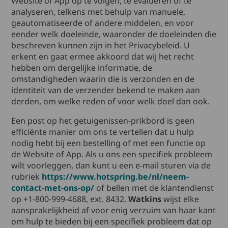
Website of App op te volgen, te evalueren of te
analyseren, telkens met behulp van manuele,
geautomatiseerde of andere middelen, en voor
eender welk doeleinde, waaronder de doeleinden die
beschreven kunnen zijn in het Privacybeleid. U
erkent en gaat ermee akkoord dat wij het recht
hebben om dergelijke informatie, de
omstandigheden waarin die is verzonden en de
identiteit van de verzender bekend te maken aan
derden, om welke reden of voor welk doel dan ook.
Een post op het getuigenissen-prikbord is geen
efficiënte manier om ons te vertellen dat u hulp
nodig hebt bij een bestelling of met een functie op
de Website of App. Als u ons een specifiek probleem
wilt voorleggen, dan kunt u een e-mail sturen via de
rubriek
https://www.hotspring.be/nl/neem-
contact-met-ons-op/
of bellen met de klantendienst
op +1-800-999-4688, ext. 8432.
Watkins
wijst elke
aansprakelijkheid af voor enig verzuim van haar kant
om hulp te bieden bij een specifiek probleem dat op