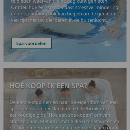
te bieden waarvan u elke dag kunt genieten.
Ontdek hoe een spa u, naast stressvermindering
en ontspanning, ook kan helpen om te genieten
van tijd met uw dierbaren in de buitenlucht.
Spa-voordelen
HOE KOOP IK EEN SPA?
De eerste stap nemen naar de eigendom van een
spa is eenvoudiger dan u denkt. Gebruik onze
eenvoudige gids “Hoe een spa kopen” om van
start te gaan. Met informatie die u moet weten en
nuttige dingen om over na te denken, laat u door