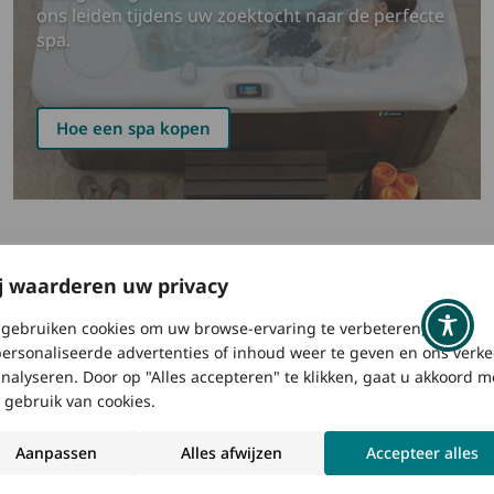
ons leiden tijdens uw zoektocht naar de perfecte
spa.
Hoe een spa kopen
Hulp bij het plannen
j waarderen uw privacy
Of u nu juist aan het nadenken bent over een spa of
gebruiken cookies om uw browse-ervaring te verbeteren,
enthousiast aan het wachten bent op de levering, u
ersonaliseerde advertenties of inhoud weer te geven en ons verke
kunt deze pagina’s gebruiken om u in heel dit proces te
analyseren. Door op "Alles accepteren" te klikken, gaat u akkoord m
helpen plannen en voorbereiden.
 gebruik van cookies.
Spa-afmetingen
Aanpassen
Alles afwijzen
Accepteer alles
Virtual View™ AR Garden Design Tool