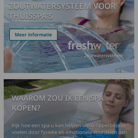
ZOUTWATERSYSTEEM VOOR
THUISSPA'S
Meer informatie
WAAROM ZOU IK EEN SPA
KOPEN?
Kijk hoe een spa u kan helpen om u opperbest te
voelen door fysieke en emotionele voordelen aan