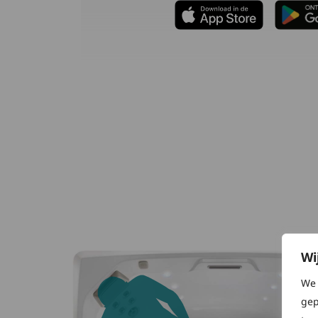
Wi
We 
gep