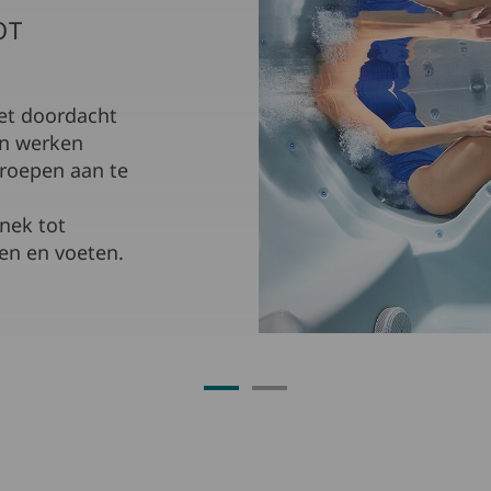
OT
et doordacht
en werken
roepen aan te
nek tot
ten en voeten.