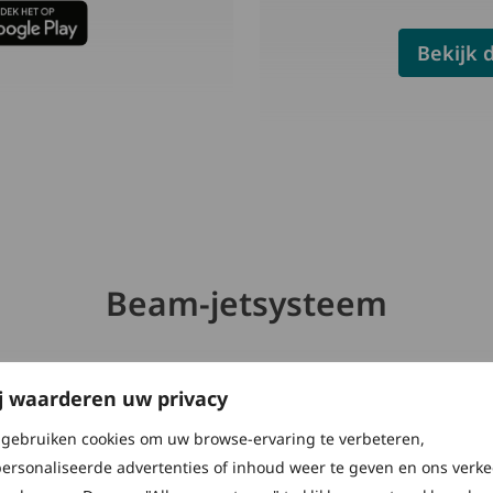
Bekijk 
Beam-jetsysteem
j waarderen uw privacy
KUIPZI
KUIPZI
KUIPZI
KUIPZI
gebruiken cookies om uw browse-ervaring te verbeteren,
Gevormd om
Gevormd om
Gevormd om
Gevormd om
ersonaliseerde advertenties of inhoud weer te geven en ons verke
wiegen tij
wiegen tij
wiegen tij
wiegen tij