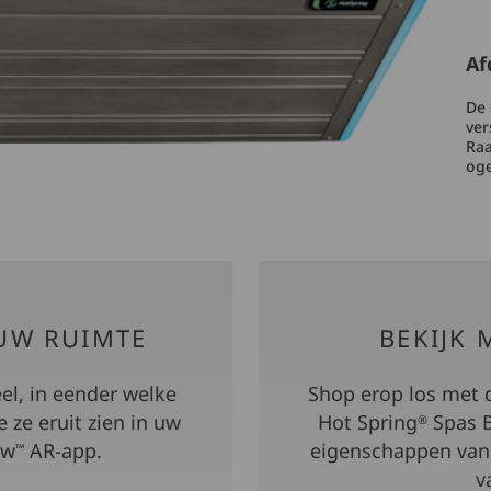
Af
De 
ver
Raa
oge
 UW RUIMTE
BEKIJK 
el, in eender welke
Shop erop los met d
ze eruit zien in uw
Hot Spring
Spas B
®
ew
AR-app.
eigenschappen van
™
v