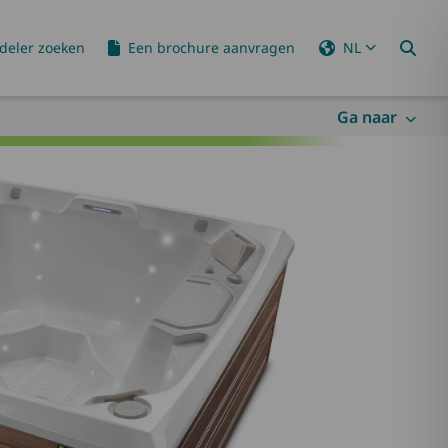
deler zoeken
Een brochure aanvragen
NL
Ga naar