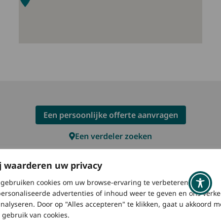
Een persoonlijke offerte aanvragen
Een verdeler zoeken
Brochure downloaden
j waarderen uw privacy
gebruiken cookies om uw browse-ervaring te verbeteren,
ersonaliseerde advertenties of inhoud weer te geven en ons verke
analyseren. Door op "Alles accepteren" te klikken, gaat u akkoord m
 gebruik van cookies.