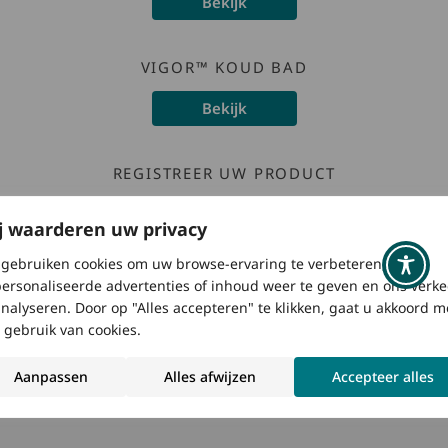
Bekijk
VIGOR™ KOUD BAD
Bekijk
REGISTREER UW PRODUCT
Klik hier
j waarderen uw privacy
gebruiken cookies om uw browse-ervaring te verbeteren,
ersonaliseerde advertenties of inhoud weer te geven en ons verke
Watkins Manufacturing Corporation (“Watkins”) biedt de
analyseren. Door op "Alles accepteren" te klikken, gaat u akkoord m
volgende garanties aan de eerste eigenaar (“u”) die onlangs
 gebruik van cookies.
een nieuwe mobiele HotSpring®-spa heeft gekocht van een
erkende verdeler/dienstverlener (“verdeler”):
Aanpassen
Alles afwijzen
Accepteer alles