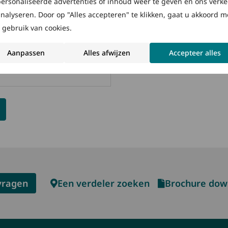
ersonaliseerde advertenties of inhoud weer te geven en ons verke
Hot Spring Eigenaar
xclusieve aanbiedingen en
analyseren. Door op "Alles accepteren" te klikken, gaat u akkoord m
uitschrijven.
 gebruik van cookies.
odat Hot Spring en/of een van onze
Aanpassen
Alles afwijzen
Accepteer alles
 en bijstand kan verlenen.
ngediende gegevens beschermen en
vragen
Een verdeler zoeken
Brochure dow