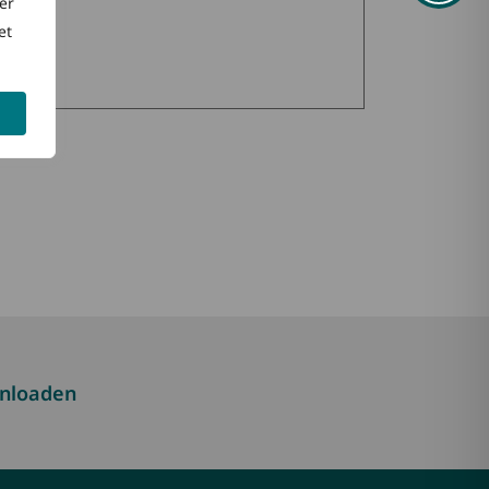
er
et
nloaden