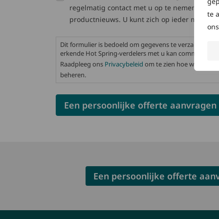
gep
regelmatig contact met u op te nemen met e
te 
productnieuws. U kunt zich op ieder moment 
ons
Dit formulier is bedoeld om gegevens te verzamelen z
erkende Hot Spring-verdelers met u kan communiceren
Raadpleeg ons
Privacybeleid
om te zien hoe wij uw i
beheren.
Een persoonlijke offerte aan