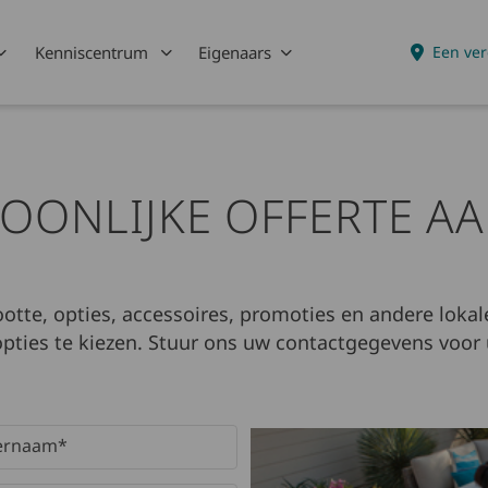
Kenniscentrum
Eigenaars
Een ver
SOONLIJKE OFFERTE A
ootte, opties, accessoires, promoties en andere lokal
 opties te kiezen. Stuur ons uw contactgegevens voor 
an het formulier
 en moet niet worden gewijzigd.
rnaam