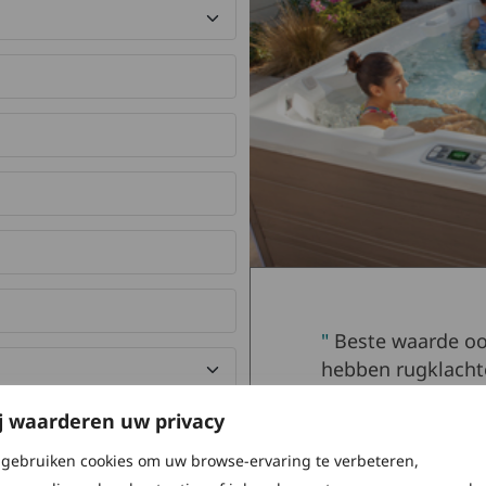
Beste waarde oo
hebben rugklachte
ontdekt dat de sp
j waarderen uw privacy
en een ochtendbo
beginnen.
gebruiken cookies om uw browse-ervaring te verbeteren,
 Spring de toestemming om