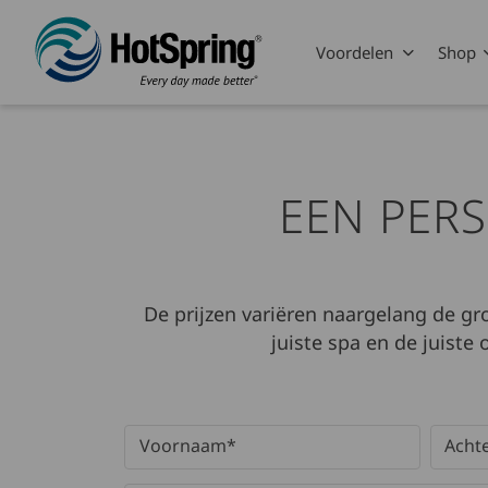
Skip to main content
Voordelen
Shop
EEN PER
De prijzen variëren naargelang de gr
juiste spa en de juiste
Contactformulier
X/Twitter
Dit veld is verborgen bij het bekijken v
Double Opt In
Dit veld is bedoeld voor validatiedoeleinden
Voornaam
Achte