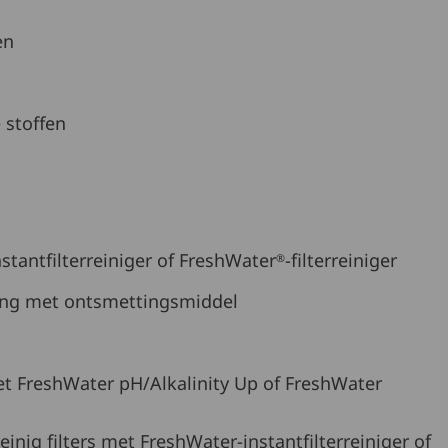
en
 stoffen
nstantfilterreiniger of FreshWater
-filterreiniger
®
ing met ontsmettingsmiddel
met FreshWater pH/Alkalinity Up of FreshWater
inig filters met FreshWater-instantfilterreiniger of