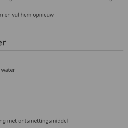
hem en vul hem opnieuw
er
t water
ing met ontsmettingsmiddel