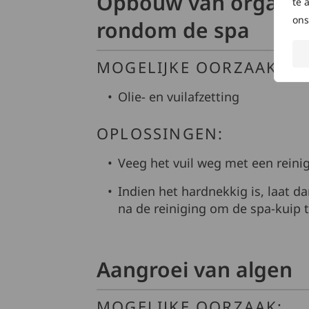
Opbouw van organisch
te 
ons
rondom de spa
MOGELIJKE OORZAAK:
Olie- en vuilafzetting
OPLOSSINGEN:
Veeg het vuil weg met een reini
Indien het hardnekkig is, laat d
na de reiniging om de spa-kuip 
Aangroei van algen
MOGELIJKE OORZAAK: