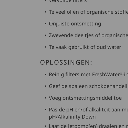
Vervuilde filters
Te veel oliën of organische stoff
Onjuiste ontsmetting
Zwevende deeltjes of organische
Te vaak gebruikt of oud water
OPLOSSINGEN:
Reinig filters met FreshWater
-i
®
Geef de spa een schokbehandel
Voeg ontsmettingsmiddel toe
Pas de pH en/of alkaliteit aan 
pH/Alkalinity Down
Laat de jetpomp(en) draaien en re