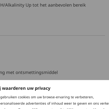
/Alkalinity Up tot het aanbevolen bereik
ing met ontsmettingsmiddel
blijft bestaan, laat dan de spa leeglopen, reinig
j waarderen uw privacy
gebruiken cookies om uw browse-ervaring te verbeteren,
ersonaliseerde advertenties of inhoud weer te geven en ons verke