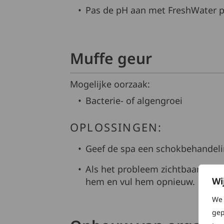
Pas de pH aan met FreshWater pH
Muffe geur
Mogelijke oorzaak:
Bacterie- of algengroei
OPLOSSINGEN:
Geef de spa een schokbehandel
Als het probleem zichtbaar is of 
Wi
hem en vul hem opnieuw.
We 
gep