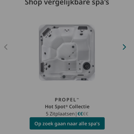
Shop vergelijkbare spa's
PROPEL
™
Hot Spot
Collectie
®
5 Zitplaatsen
|
€€
€€
Op zoek gaan naar alle spa's