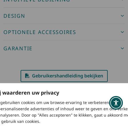
DESIGN
OPTIONELE ACCESSOIRES
GARANTIE
Gebruikershandleiding bekijken
j waarderen uw privacy
gebruiken cookies om uw browse-ervaring te verbeteren,
ersonaliseerde advertenties of inhoud weer te geven en ons verke
analyseren. Door op "Alles accepteren" te klikken, gaat u akkoord m
 gebruik van cookies.
Beoordelingen van de Excursion