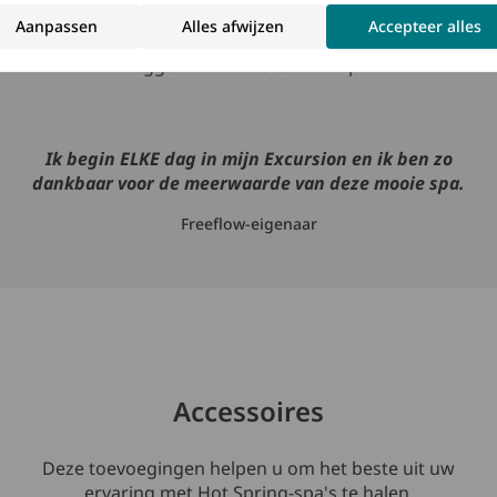
Aanpassen
Alles afwijzen
Accepteer alles
Kijk wat echte eigenaars van een Hot Spring-spa te
zeggen hebben over hun spa.
Ik begin ELKE dag in mijn Excursion en ik ben zo
dankbaar voor de meerwaarde van deze mooie spa.
Freeflow-eigenaar
Accessoires
Deze toevoegingen helpen u om het beste uit uw
ervaring met Hot Spring-spa's te halen.