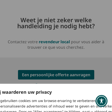
Weet je niet zeker welke
handleiding je nodig hebt?
Contactez votre
revendeur local
pour vous aider à
trouver ce que vous cherchez.
Een persoonlijke offerte aanvragen
Een verdeler zoeken
j waarderen uw privacy
Brochure downloaden
gebruiken cookies om uw browse-ervaring te verbeteren,
ersonaliseerde advertenties of inhoud weer te geven en ons verke
analyseren. Door op "Alles accepteren" te klikken, gaat u akkoord m