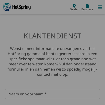
Skip to main content
Dealer
Brochure
KLANTENDIENST
H2
Wenst u meer informatie te ontvangen over het
HotSpring gamma of bent u geïnteresseerd in een
specifieke spa maar wilt u er toch graag nog wat
meer over te weten komen?
Vul dan onderstaand
formulier in en dan nemen wij zo spoedig mogelijk
contact met u op.
X/Twitter
Naam en voornaam
Dit veld is bedoeld voor validatiedoeleinden en moet niet word