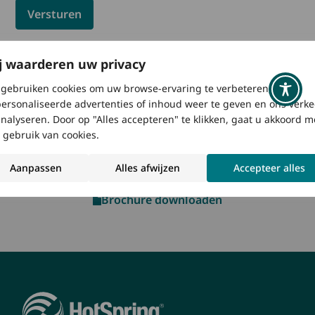
j waarderen uw privacy
gebruiken cookies om uw browse-ervaring te verbeteren,
ersonaliseerde advertenties of inhoud weer te geven en ons verke
analyseren. Door op "Alles accepteren" te klikken, gaat u akkoord m
 gebruik van cookies.
Een persoonlijke offerte aanvragen
Een verdeler zoeken
Aanpassen
Alles afwijzen
Accepteer alles
Brochure downloaden