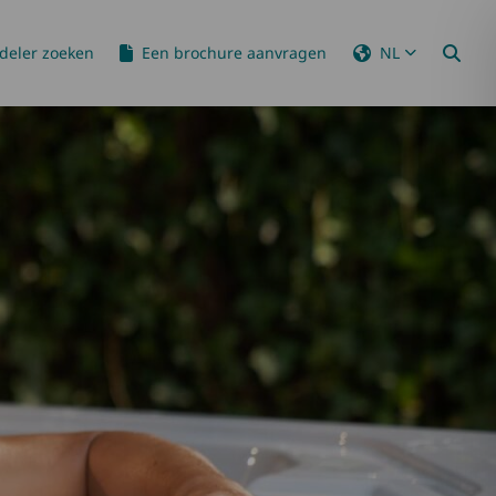
deler zoeken
Een brochure aanvragen
NL