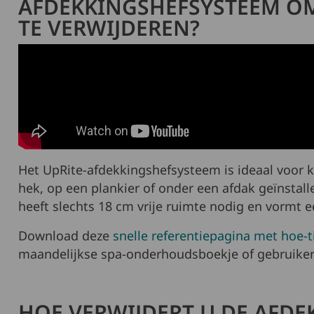
AFDEKKINGSHEFSYSTEEM O
TE VERWIJDEREN?
Het UpRite-afdekkingshefsysteem is ideaal voor k
hek, op een plankier of onder een afdak geïnstall
heeft slechts 18 cm vrije ruimte nodig en vormt e
Download deze
snelle referentiepagina met hoe-t
maandelijkse spa-onderhoudsboekje of gebruiker
HOE VERWIJDERT U DE AFDE