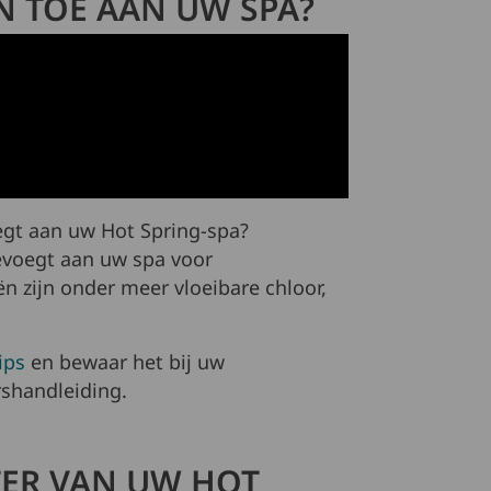
N TOE AAN UW SPA?
egt aan uw Hot Spring-spa?
evoegt aan uw spa voor
 zijn onder meer vloeibare chloor,
ips
en bewaar het bij uw
shandleiding.
LTER VAN UW HOT