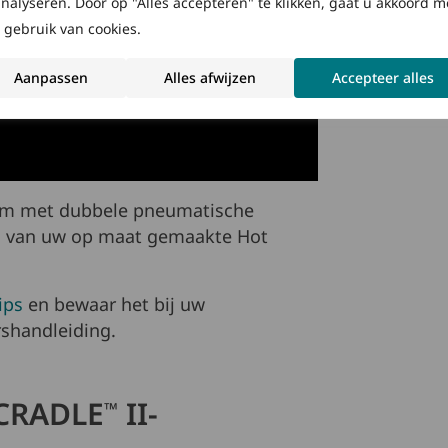
analyseren. Door op "Alles accepteren" te klikken, gaat u akkoord m
 gebruik van cookies.
Aanpassen
Alles afwijzen
Accepteer alles
eem met dubbele pneumatische
en van uw op maat gemaakte Hot
ips
en bewaar het bij uw
shandleiding.
CRADLE
II-
™