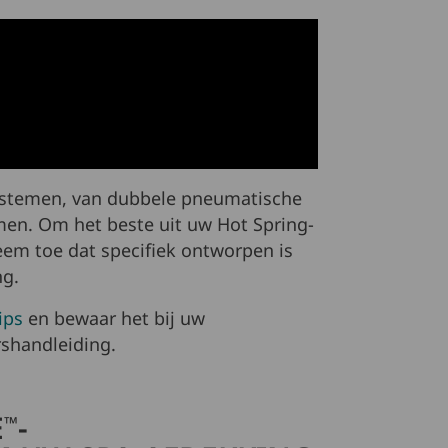
systemen, van dubbele pneumatische
men. Om het beste uit uw Hot Spring-
eem toe dat specifiek ontworpen is
ng.
ips
en bewaar het bij uw
shandleiding.
E
-
™