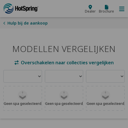
Skip to main content
Dealer
Brochure
Hulp bij de aankoop
MODELLEN VERGELIJKEN
Overschakelen naar collecties vergelijken
Een model selecteren
Een model selecteren
Een model selecter
Geen spa geselecteerd
Geen spa geselecteerd
Geen spa geselecteerd