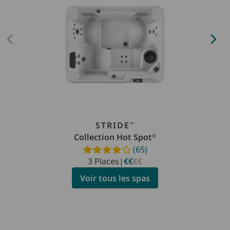
STRIDE
™
Collection Hot Spot
®
(65)
Read reviews
3 Places
|
€€
€€
Voir tous les spas