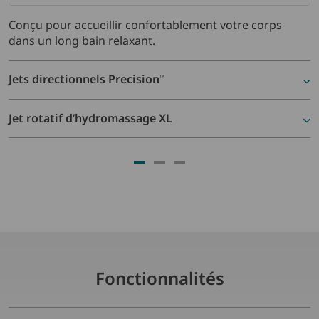
Conçu pour accueillir confortablement votre corps
Conçu pour accueillir confortablement votre corps
Conçu pour accueillir confortablement votre corps
dans un long bain relaxant.
dans un long bain relaxant.
dans un long bain relaxant.
Jets directionnels Precision
Jet Moto-Massage
Jets directionnels Precision
®
™
™
Jet rotatif d’hydromassage XL
Jets directionnels Precision
™
Fonctionnalités