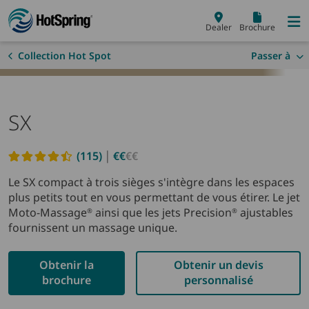
Skip to main content
Dealer
Brochure
Collection Hot Spot
Passer à
SX
|
(115)
€€
€€
Read reviews
Le SX compact à trois sièges s'intègre dans les espaces
plus petits tout en vous permettant de vous étirer. Le jet
Moto-Massage
ainsi que les jets Precision
ajustables
®
®
fournissent un massage unique.
Obtenir la
Obtenir un devis
brochure
personnalisé