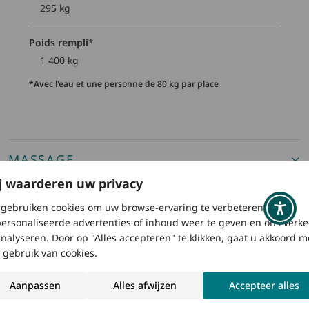
295 kg
Poids rempli*
1 400 kg
*Avec l'eau et une personne de 80 kg par place
MASSAGE
j waarderen uw privacy
EAU PROPRE
gebruiken cookies om uw browse-ervaring te verbeteren,
ersonaliseerde advertenties of inhoud weer te geven en ons verke
EFFICACITÉ ÉNERGÉTIQUE
analyseren. Door op "Alles accepteren" te klikken, gaat u akkoord m
 gebruik van cookies.
COMMANDES INTUITIVES
Aanpassen
Alles afwijzen
Accepteer alles