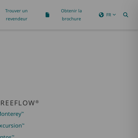
Trouver un
Obtenir la
FR
revendeur
brochure
FREEFLOW
®
onterey
™
xcursion
™
ptos
™