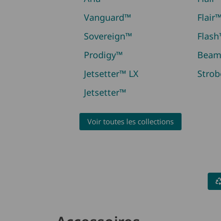
Vanguard™
Flair
Sovereign™
Flas
Prodigy™
Bea
Jetsetter™ LX
Stro
Jetsetter™
Voir toutes les collections