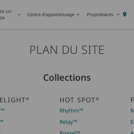
sir un
Centre d’apprentissage
Propriétaires
pa
PLAN DU SITE
Collections
ELIGHT
HOT SPOT
®
®
m™
Rhythm™
M
e™
Relay™
E
™
Propel™
A