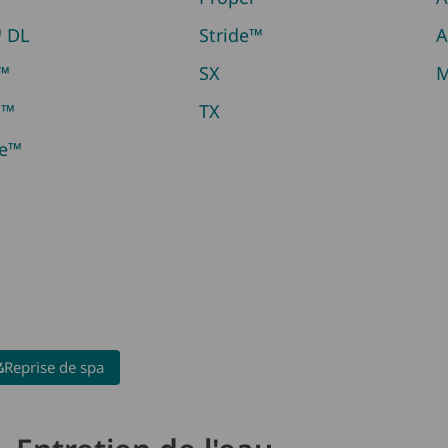
™ DL
Stride™
A
h™
SX
M
m™
TX
be™
Reprise de spa