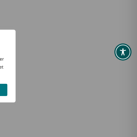
A
er
et