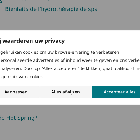
as
Bienfaits de l'hydrothérapie de spa
j waarderen uw privacy
Outils de Planification d'un SP
gebruiken cookies om uw browse-ervaring te verbeteren,
ersonaliseerde advertenties of inhoud weer te geven en ons verke
Efficacité énergétique
analyseren. Door op "Alles accepteren" te klikken, gaat u akkoord m
 gebruik van cookies.
Aanpassen
Alles afwijzen
Accepteer alles
 Hot Spring
de Hot Spring
®