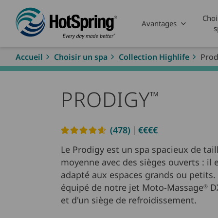
Skip to main content
Choi
Avantages
s
Accueil
Choisir un spa
Collection Highlife
Prod
PRODIGY
™
|
(478)
€€€€
Read reviews
Le Prodigy est un spa spacieux de tail
moyenne avec des sièges ouverts : il 
adapté aux espaces grands ou petits. I
équipé de notre jet Moto-Massage
DX
®
et d'un siège de refroidissement.