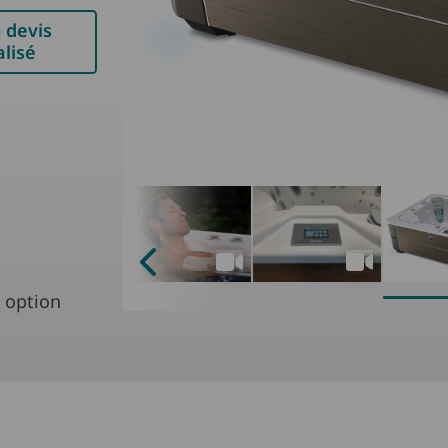
 devis
lisé
n option