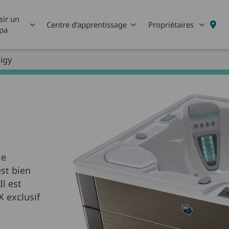
sir un
Centre d’apprentissage
Propriétaires
pa
igy
le
est bien
l est
 exclusif