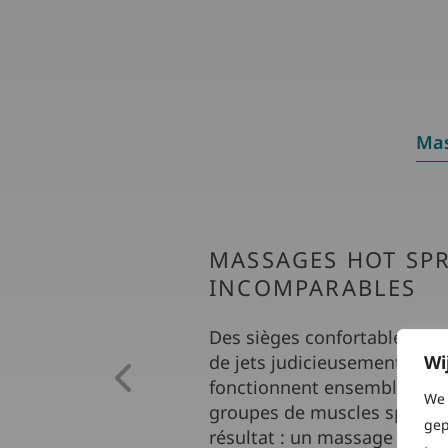
Ma
MASSAGES HOT SP
INCOMPARABLES
Des sièges confortables et 
Wi
de jets judicieusement disp
fonctionnent ensemble pour
We 
groupes de muscles spécifi
gep
résultat : un massage distin