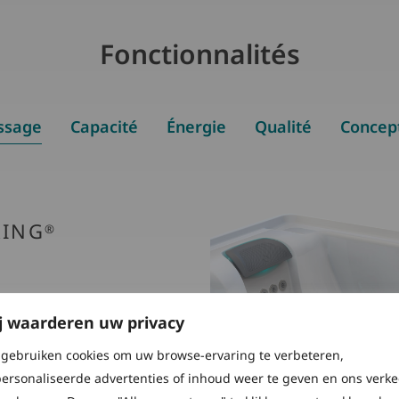
Fonctionnalités
ssage
Capacité
Énergie
Qualité
Concep
RING
®
des systèmes
j waarderen uw privacy
osés
 cibler des
gebruiken cookies om uw browse-ervaring te verbeteren,
ques. Le
ersonaliseerde advertenties of inhoud weer te geven en ons verke
ctif du cou