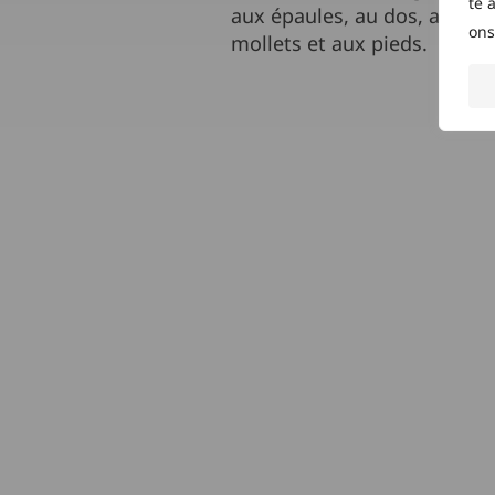
te 
aux épaules, au dos, aux po
ons
mollets et aux pieds.