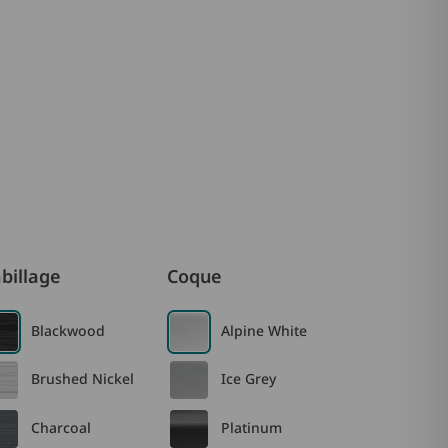
billage
Coque
Blackwood
Alpine White
Brushed Nickel
Ice Grey
Charcoal
Platinum