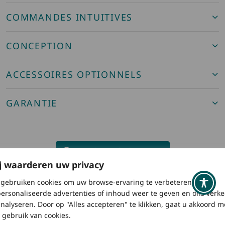
COMMANDES INTUITIVES
CONCEPTION
ACCESSOIRES OPTIONNELS
GARANTIE
Voir les spécifications
j waarderen uw privacy
Voir le manuel d'utilisation
gebruiken cookies om uw browse-ervaring te verbeteren,
ersonaliseerde advertenties of inhoud weer te geven en ons verke
analyseren. Door op "Alles accepteren" te klikken, gaat u akkoord m
 gebruik van cookies.