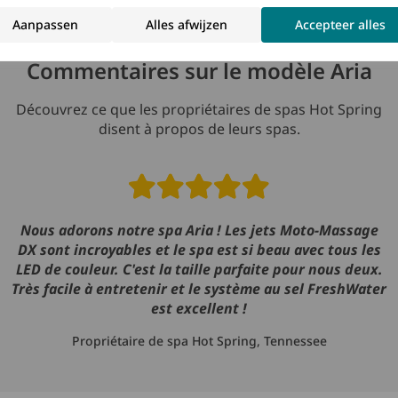
Aanpassen
Alles afwijzen
Accepteer alles
Commentaires sur le modèle Aria
Découvrez ce que les propriétaires de spas Hot Spring
disent à propos de leurs spas.
Read reviews
Nous adorons notre spa Aria ! Les jets Moto-Massage
DX sont incroyables et le spa est si beau avec tous les
LED de couleur. C'est la taille parfaite pour nous deux.
Très facile à entretenir et le système au sel FreshWater
est excellent !
Propriétaire de spa Hot Spring, Tennessee