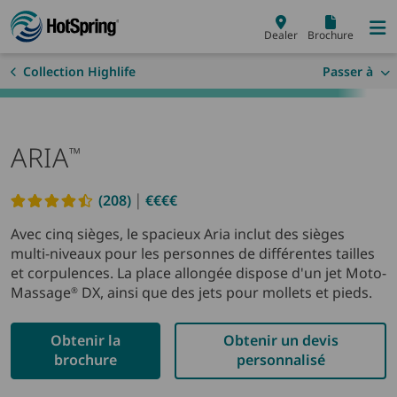
Skip to main content
Dealer
Brochure
Collection Highlife
Passer à
ARIA
™
|
(208)
€€€€
Read reviews
Avec cinq sièges, le spacieux Aria inclut des sièges
multi-niveaux pour les personnes de différentes tailles
et corpulences. La place allongée dispose d'un jet Moto-
Massage
DX, ainsi que des jets pour mollets et pieds.
®
Obtenir la
Obtenir un devis
brochure
personnalisé