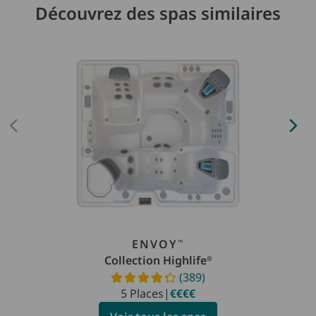
Découvrez des spas similaires
ENVOY
™
Collection Highlife
®
(389)
Read reviews
5 Places
|
€€€€