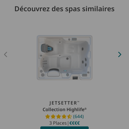
Découvrez des spas similaires
JETSETTER
™
Collection Highlife
®
(644)
Read reviews
3 Places
|
€€€€