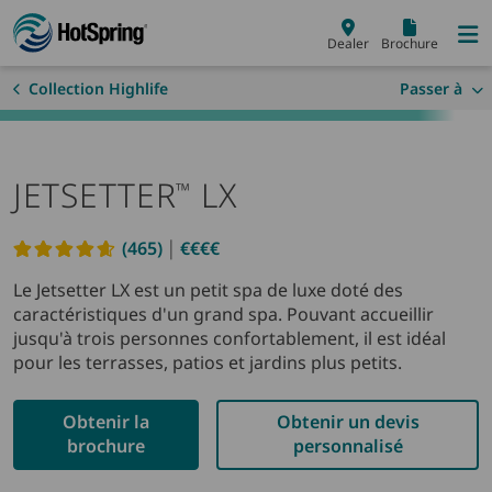
Skip to main content
Dealer
Brochure
Collection Highlife
Passer à
JETSETTER
LX
™
|
(465)
€€€€
Read reviews
Le Jetsetter LX est un petit spa de luxe doté des
caractéristiques d'un grand spa. Pouvant accueillir
jusqu'à trois personnes confortablement, il est idéal
pour les terrasses, patios et jardins plus petits.
Obtenir la
Obtenir un devis
brochure
personnalisé