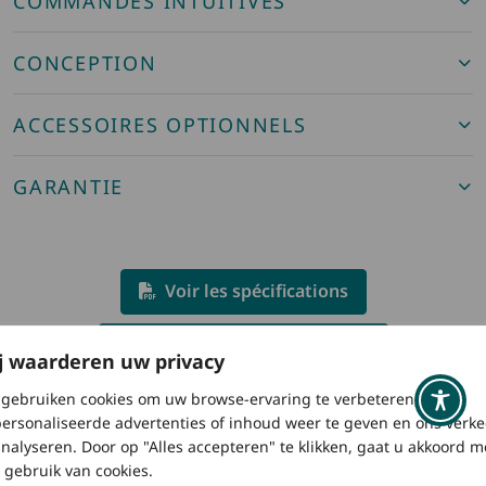
COMMANDES INTUITIVES
CONCEPTION
ACCESSOIRES OPTIONNELS
GARANTIE
Voir les spécifications
Voir le manuel d'utilisation
j waarderen uw privacy
gebruiken cookies om uw browse-ervaring te verbeteren,
ersonaliseerde advertenties of inhoud weer te geven en ons verke
analyseren. Door op "Alles accepteren" te klikken, gaat u akkoord m
 gebruik van cookies.