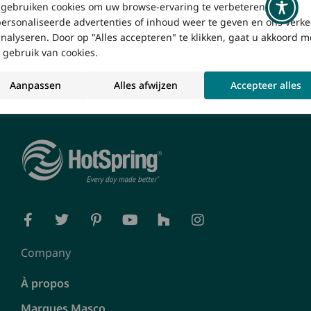
gebruiken cookies om uw browse-ervaring te verbeteren,
Trouver un revendeur
ersonaliseerde advertenties of inhoud weer te geven en ons verke
analyseren. Door op "Alles accepteren" te klikken, gaat u akkoord m
Obtenir la brochure
 gebruik van cookies.
Aanpassen
Alles afwijzen
Accepteer alles
Company
À propos
Marques Masco